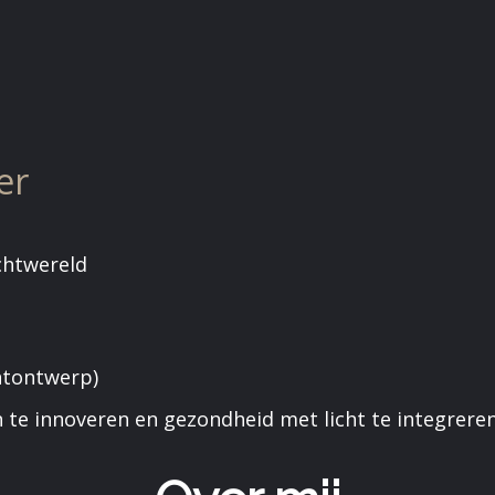
er
ichtwereld
htontwerp)
te innoveren en gezondheid met licht te integreren