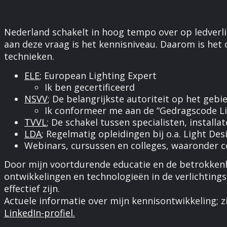
Nederland schakelt in hoog tempo over op ledverlic
aan deze vraag is het kennisniveau. Daarom is het 
technieken.
ELE
; European Lighting Expert
Ik ben gecertificeerd
NSVV
; De belangrijkste autoriteit op het gebi
Ik conformeer me aan de “Gedragscode L
TVVL
; De schakel tussen specialisten, install
LDA
; Regelmatig opleidingen bij o.a. Light D
Webinars, cursussen en colleges, waaronder c
Door mijn voortdurende educatie en de betrokkenhe
ontwikkelingen en technologieën in de verlichtings
effectief zijn.
Actuele informatie over mijn kennisontwikkeling; z
LinkedIn-profiel.