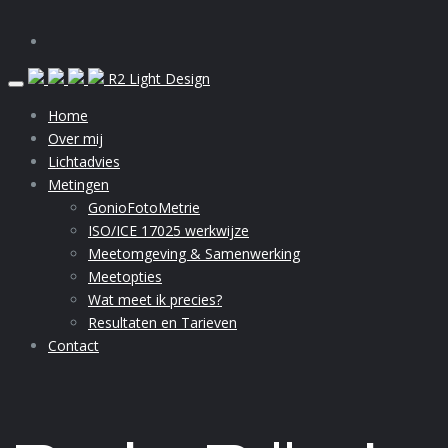
Skip
R2 Light Design
to
Home
content
Over mij
Lichtadvies
Metingen
GonioFotoMetrie
ISO/ICE 17025 werkwijze
Meetomgeving & Samenwerking
Meetopties
Wat meet ik precies?
Resultaten en Tarieven
Contact